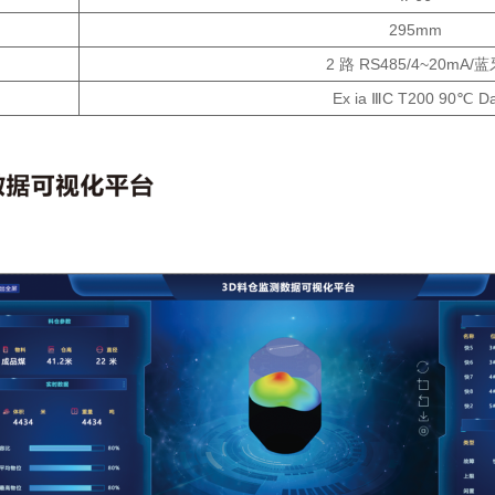
295mm
2 路 RS485/4~20mA/
Ex ia ⅢC T200 90℃ D